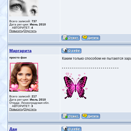
Всего записей:
737
Дата рег-ции:
Июнь 2010
АВТОРИТЕТ:
4
Повысить
/
Опустить
Маргарита
просто фан
Каким только способом не пытаются зар
- - - - - - - - - - - - - - - - - - - - - - - - - - - -
Всего записей:
217
Дата рег-ции:
Июль 2010
Откуда: Ленинградская обл.
АВТОРИТЕТ:
3
Повысить
/
Опустить
Дан