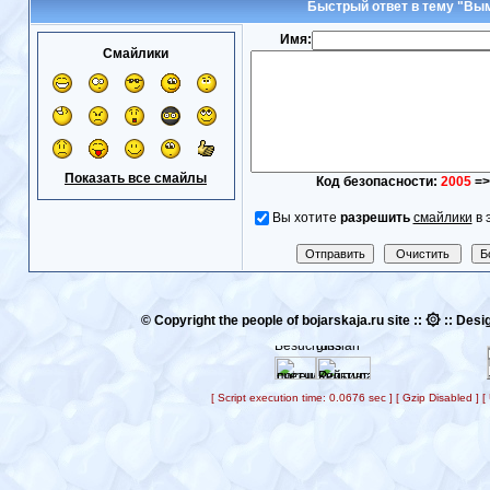
Быстрый ответ в тему "Вы
Имя:
Смайлики
Показать все смайлы
Код безопасности:
2005
=>
Вы хотите
разрешить
смайлики
в 
۞
© Copyright the people of bojarskaja.ru site ::
:: Desig
[ Script execution time: 0.0676 sec ] [ Gzip Disabled ]