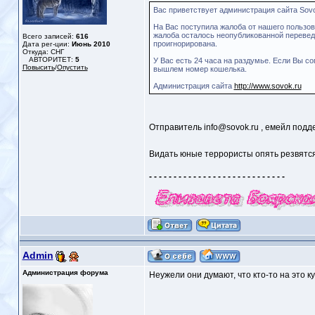
Вас приветствует администрация сайта Sovok
На Вас поступила жалоба от нашего пользов
жалоба осталось неопубликованной переведи
Всего записей:
616
проигнорирована.
Дата рег-ции:
Июнь 2010
Откуда: СНГ
АВТОРИТЕТ:
5
У Вас есть 24 часа на раздумье. Если Вы со
Повысить
/
Опустить
вышлем номер кошелька.
Администрация сайта
http://www.sovok.ru
Отправитель info@sovok.ru , емейл подд
Видать юные террористы опять резвятс
- - - - - - - - - - - - - - - - - - - - - - - - - - - -
Admin
Администрация форума
Неужели они думают, что кто-то на это к