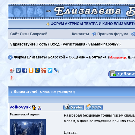
ФОРУМ АКТРИСЫ ТЕАТРА И КИНО ЕЛИЗАВЕ
Сайт Лизы Боярской
Контакты
Правила форума
Здравствуйте, Гость (
Вход
·
Регистрация
·
Забыли пароль?
)
Форум Елизаветы Боярской
»
Общение
»
Болталка
(
)
Модератор:
Дан
Вымогатели!
Описание: улыбнуло :)
volkovysk
Технический админ
Разгребая бездоные тонны писем спама 
в спам, а даже во входящие пришло тако
Цитата: