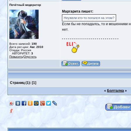
Почётный модератор
Маргарита пишет:
Неужели кто-то попался на этом?
Если бы не попадалсь, то и мошенники не
нет.
- - - - - - - - - - - - - - - - - - - - - - - - - - - -
Всего записей:
190
Дата рег-ции:
Авг. 2010
Откуда: Россия
АВТОРИТЕТ:
3
Повысить
/
Опустить
Страниц
(1): [1]
«
Болталка
»