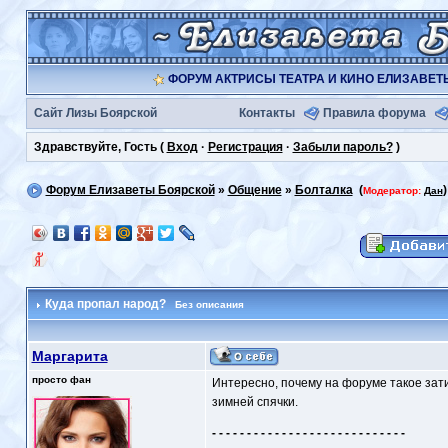
ФОРУМ АКТРИСЫ ТЕАТРА И КИНО ЕЛИЗАВЕ
Сайт Лизы Боярской
Контакты
Правила форума
Здравствуйте, Гость (
Вход
·
Регистрация
·
Забыли пароль?
)
Форум Елизаветы Боярской
»
Общение
»
Болталка
(
)
Модератор:
Дан
Куда пропал народ?
Без описания
Маргарита
просто фан
Интересно, почему на форуме такое зат
зимней спячки.
- - - - - - - - - - - - - - - - - - - - - - - - - - - -