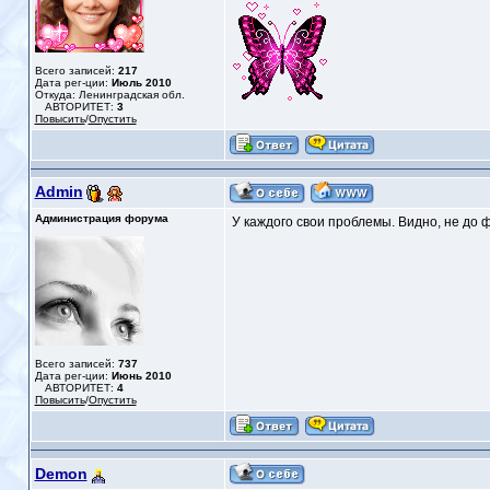
Всего записей:
217
Дата рег-ции:
Июль 2010
Откуда: Ленинградская обл.
АВТОРИТЕТ:
3
Повысить
/
Опустить
Admin
Администрация форума
У каждого свои проблемы. Видно, не до 
Всего записей:
737
Дата рег-ции:
Июнь 2010
АВТОРИТЕТ:
4
Повысить
/
Опустить
Demon