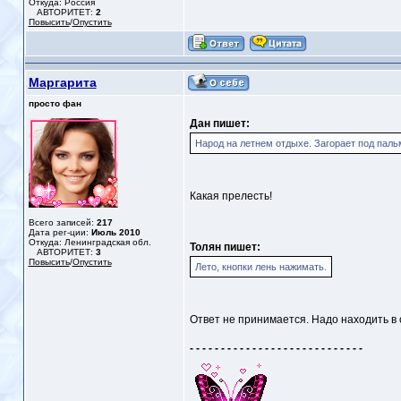
Откуда: Россия
АВТОРИТЕТ:
2
Повысить
/
Опустить
Маргарита
просто фан
Дан пишет:
Народ на летнем отдыхе. Загорает под пал
Какая прелесть!
Всего записей:
217
Дата рег-ции:
Июль 2010
Откуда: Ленинградская обл.
Толян пишет:
АВТОРИТЕТ:
3
Повысить
/
Опустить
Лето, кнопки лень нажимать.
Ответ не принимается. Надо находить в 
- - - - - - - - - - - - - - - - - - - - - - - - - - - -