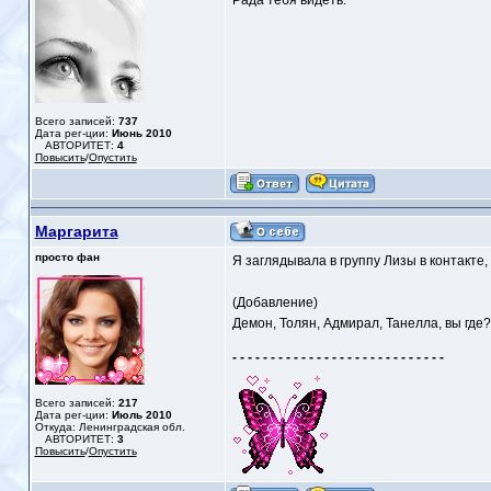
Рада тебя видеть.
Всего записей:
737
Дата рег-ции:
Июнь 2010
АВТОРИТЕТ:
4
Повысить
/
Опустить
Маргарита
просто фан
Я заглядывала в группу Лизы в контакте,
(Добавление)
Демон, Толян, Адмирал, Танелла, вы где?
- - - - - - - - - - - - - - - - - - - - - - - - - - - -
Всего записей:
217
Дата рег-ции:
Июль 2010
Откуда: Ленинградская обл.
АВТОРИТЕТ:
3
Повысить
/
Опустить