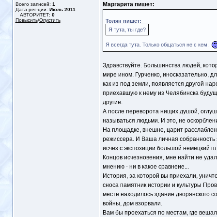
Маргарита пишет:
Всего записей:
1
Дата рег-ции:
Июль 2011
АВТОРИТЕТ:
0
Повысить
/
Опустить
Толян пишет:
Я тута, ты где?
Я всегда тута. Только общаться не с кем.
Здравствуйте. Большинства людей, котор
мире ином. Гурченко, иносказательно, дл
как из под земли, появляется другой нар
приехавшую к нему из Челябинска будущу
другие.
А после переворота нищих душой, оглуш
называться людьми. И это, не оскорблени
На площадке, внешне, царит расслаблен
режиссера. И Ваша личная собранность э
исчез с экспозиции большой немецкий пл
Концов исчезновения, мне найти не уда
мнению - ни в какое сравнеие...
История, за которой вы приехали, уничт
сноса памятник истории и культуры Пров
месте находилось здание дворянского со
войны, дом взорвали.
Вам бы проехаться по местам, где вешал