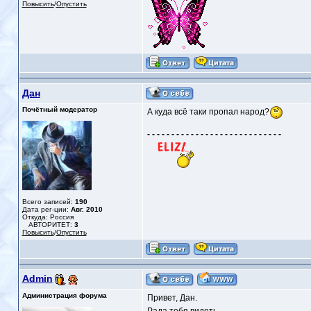
Повысить
/
Опустить
Дан
Почётный модератор
А куда всё таки пропал народ?
- - - - - - - - - - - - - - - - - - - - - - - - - - - -
Всего записей:
190
Дата рег-ции:
Авг. 2010
Откуда: Россия
АВТОРИТЕТ:
3
Повысить
/
Опустить
Admin
Администрация форума
Привет, Дан.