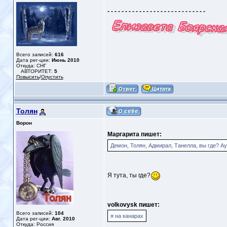
- - - - - - - - - - - - - - - - - - - - - - - - - - - -
Всего записей:
616
Дата рег-ции:
Июнь 2010
Откуда: СНГ
АВТОРИТЕТ:
5
Повысить
/
Опустить
Толян
Ворон
Маргарита пишет:
Демон, Толян, Адмирал, Танелла, вы где? Ау
Я тута, ты где?
volkovysk пишет:
Всего записей:
104
я на канарах
Дата рег-ции:
Авг. 2010
Откуда: Россия