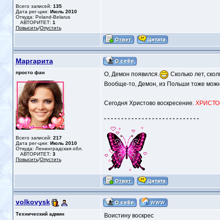
Всего записей:
135
Дата рег-ции:
Июль 2010
Откуда: Poland-Belarus
АВТОРИТЕТ:
1
Повысить
/
Опустить
Маргарита
просто фан
О, Демон появился.
Сколько лет, скол
Вообще-то, Демон, из Польши тоже можн
Сегодня Христово воскресение.
ХРИСТО
- - - - - - - - - - - - - - - - - - - - - - - - - - - -
Всего записей:
217
Дата рег-ции:
Июль 2010
Откуда: Ленинградская обл.
АВТОРИТЕТ:
3
Повысить
/
Опустить
volkovysk
Технический админ
Воистину воскрес