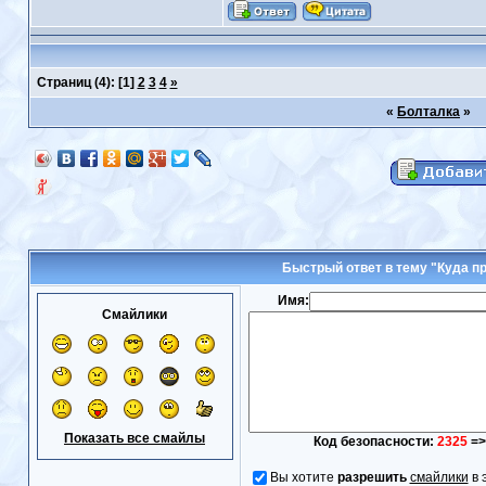
Страниц
(4): [1]
2
3
4
»
«
Болталка
»
Быстрый ответ в тему "Куда п
Имя:
Смайлики
Показать все смайлы
Код безопасности:
2325
=>
Вы хотите
разрешить
смайлики
в 