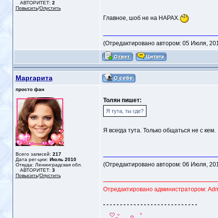
АВТОРИТЕТ:
2
Повысить
/
Опустить
Главное, шоб не на НАРАХ.
(Отредактировано автором: 05 Июля, 2011
Маргарита
просто фан
Толян пишет:
Я тута, ты где?
Я всегда тута. Только общаться не с кем.
Всего записей:
217
Дата рег-ции:
Июль 2010
(Отредактировано автором: 06 Июля, 2011
Откуда: Ленинградская обл.
АВТОРИТЕТ:
3
Повысить
/
Опустить
Отредактировано администратором: Admin
- - - - - - - - - - - - - - - - - - - - - - - - - - - -