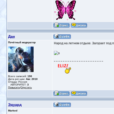
Дан
Почётный модератор
Народ на летнем отдыхе. Загорает под 
- - - - - - - - - - - - - - - - - - - - - - - - - - - -
Всего записей:
190
Дата рег-ции:
Авг. 2010
Откуда: Россия
АВТОРИТЕТ:
3
Повысить
/
Опустить
Эдуард
Marked