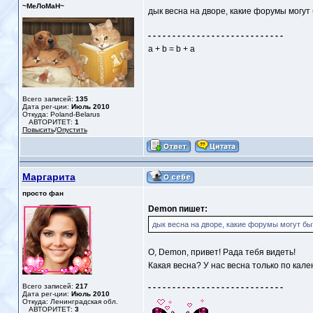
~МеЛоМаН~
дык весна на дворе, какие форумы могут бы
- - - - - - - - - - - - - - - - - - - - - - - - - - - -
a + b = b + a
Всего записей:
135
Дата рег-ции:
Июль 2010
Откуда: Poland-Belarus
АВТОРИТЕТ:
1
Повысить
/
Опустить
Маргарита
просто фан
Demon пишет:
дык весна на дворе, какие форумы могут бы
О, Demon, привет! Рада тебя видеть!
Какая весна? У нас весна только по кале
Всего записей:
217
- - - - - - - - - - - - - - - - - - - - - - - - - - - -
Дата рег-ции:
Июль 2010
Откуда: Ленинградская обл.
АВТОРИТЕТ:
3