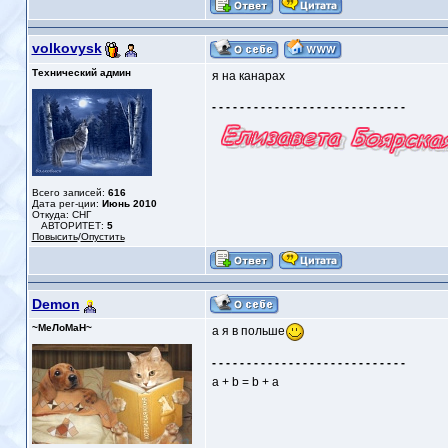
volkovysk
Технический админ
я на канарах
- - - - - - - - - - - - - - - - - - - - - - - - - - - -
Всего записей:
616
Дата рег-ции:
Июнь 2010
Откуда: СНГ
АВТОРИТЕТ:
5
Повысить
/
Опустить
Demon
~МеЛоМаН~
а я в польше
- - - - - - - - - - - - - - - - - - - - - - - - - - - -
a + b = b + a