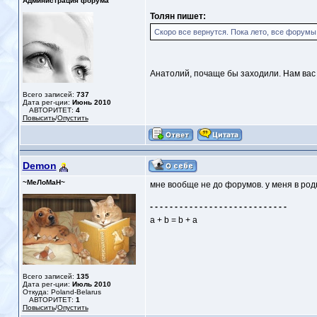
Администрация форума
Толян пишет:
Скоро все вернутся. Пока лето, все форум
Анатолий, почаще бы заходили. Нам вас 
Всего записей:
737
Дата рег-ции:
Июнь 2010
АВТОРИТЕТ:
4
Повысить
/
Опустить
Demon
~МеЛоМаН~
мне вообще не до форумов. у меня в род
- - - - - - - - - - - - - - - - - - - - - - - - - - - -
a + b = b + a
Всего записей:
135
Дата рег-ции:
Июль 2010
Откуда: Poland-Belarus
АВТОРИТЕТ:
1
Повысить
/
Опустить