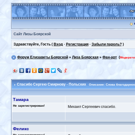
Сайт Лизы Боярской
Здравствуйте, Гость (
Вход
·
Регистрация
·
Забыли пароль?
)
Форум Елизаветы Боярской
»
Лиза Боярская
»
Фан-арт
(
Модерато
Спасибо Сергею Смирнову - Польских
Описание: Слова благодарно
Тамара
Не зарегистрирован!
Михаил Сергеевич спасибо.
Феликс
Не зарегистрирован!