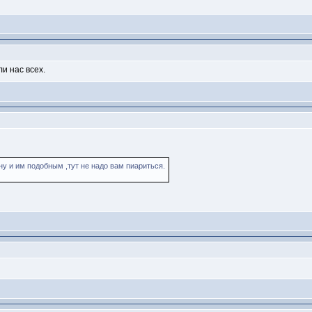
и нас всех.
у и им подобным ,тут не надо вам пиариться.