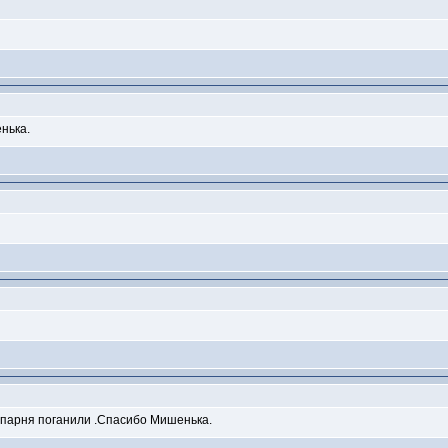
нька.
ря парня поганили .Спасибо Мишенька.