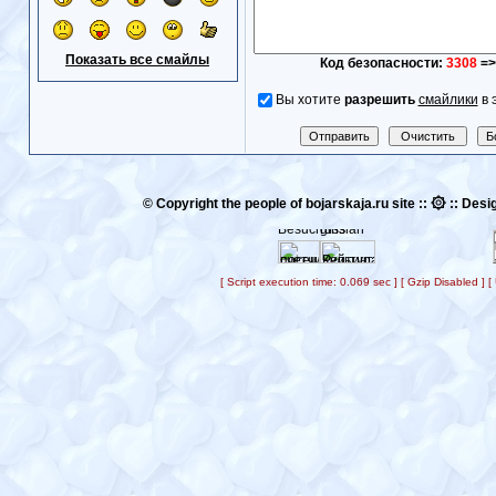
Показать все смайлы
Код безопасности:
3308
=>
Вы хотите
разрешить
смайлики
в 
۞
© Copyright the people of bojarskaja.ru site ::
:: Desig
[ Script execution time: 0.069 sec ] [ Gzip Disabled ]